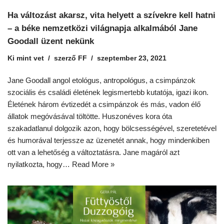
Ha változást akarsz, vita helyett a szívekre kell hatni
– a béke nemzetközi világnapja alkalmából Jane
Goodall üzent nekünk
Ki mint vet
szerző
FF
szeptember 23, 2021
Jane Goodall angol etológus, antropológus, a csimpánzok
szociális és családi életének legismertebb kutatója, igazi ikon.
Életének három évtizedét a csimpánzok és más, vadon élő
állatok megóvásával töltötte. Huszonéves kora óta
szakadatlanul dolgozik azon, hogy bölcsességével, szeretetével
és humorával terjessze az üzenetét annak, hogy mindenkiben
ott van a lehetőség a változtatásra. Jane magáról azt
nyilatkozta, hogy…
Read More »