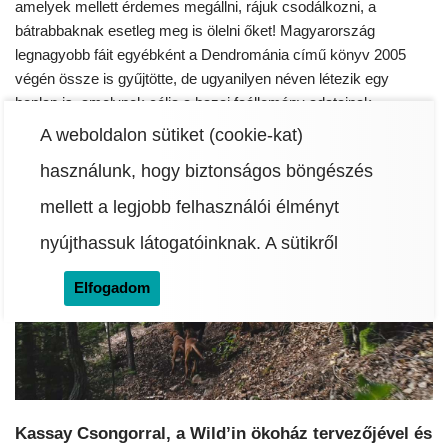
amelyek mellett érdemes megállni, rájuk csodálkozni, a
bátrabbaknak esetleg meg is ölelni őket! Magyarország
legnagyobb fáit egyébként a Dendrománia című könyv 2005
végén össze is gyűjtötte, de ugyanilyen néven létezik egy
honlap is, amelynek célja a hazai faállomány adatainak
összegyűjtése, és ahová magunk…
Read More »
A weboldalon sütiket (cookie-kat)
használunk, hogy biztonságos böngészés
mellett a legjobb felhasználói élményt
nyújthassuk látogatóinknak.
A sütikről
Elfogadom
Kassay Csongorral, a Wild’in ökoház tervezőjével és