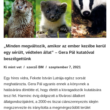
„Minden megváltozik, amikor az ember kezébe kerül
egy sérült, védtelen állat” – Gera Pál kutatóval
beszélgettünk
Ki mint vet
szerző
BM
szeptember 7, 2021
Egy híres vidra, Fekete István Lutrája egész sorsát
meghatározta. Gera Pál ugyanis ennek a könyvnek a
hatásárára döntötte el, hogy életét a kisragadozók kutatására
teszi fel. Harminc évig dolgozott a fővárosi állatkert
állatgondozójaként, a 2000-es tiszai ciánszennyezés idején
megszervezte és irányította a megmérgeződött terület