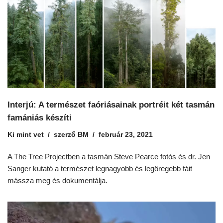
Interjú: A természet faóriásainak portréit két tasmán
famániás készíti
Ki mint vet
szerző
BM
február 23, 2021
A The Tree Projectben a tasmán Steve Pearce fotós és dr. Jen
Sanger kutató a természet legnagyobb és legöregebb fáit
mássza meg és dokumentálja.