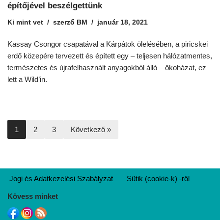
építőjével beszélgettünk
Ki mint vet
szerző
BM
január 18, 2021
Kassay Csongor csapatával a Kárpátok ölelésében, a piricskei
erdő közepére tervezett és épített egy – teljesen hálózatmentes,
természetes és újrafelhasznált anyagokból álló – ökoházat, ez
lett a Wild’in.
1
2
3
Következő »
Jogi és Adatkezelési Szabályzat
Sütik (cookie-k) -ről
Kövess minket