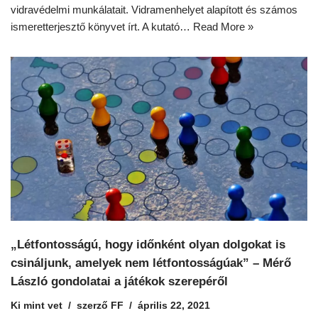
vidravédelmi munkálatait. Vidramenhelyet alapított és számos
ismeretterjesztő könyvet írt. A kutató…
Read More »
„Létfontosságú, hogy időnként olyan dolgokat is
csináljunk, amelyek nem létfontosságúak” – Mérő
László gondolatai a játékok szerepéről
Ki mint vet
szerző
FF
április 22, 2021