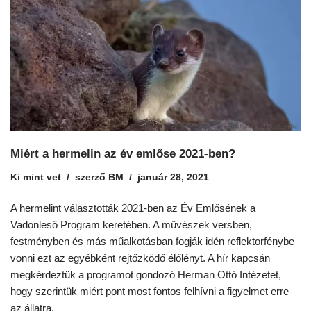
Miért a hermelin az év emlőse 2021-ben?
Ki mint vet
szerző
BM
január 28, 2021
A hermelint választották 2021-ben az Év Emlősének a
Vadonleső Program keretében. A művészek versben,
festményben és más műalkotásban fogják idén reflektorfénybe
vonni ezt az egyébként rejtőzködő élőlényt. A hír kapcsán
megkérdeztük a programot gondozó Herman Ottó Intézetet,
hogy szerintük miért pont most fontos felhívni a figyelmet erre
az állatra.