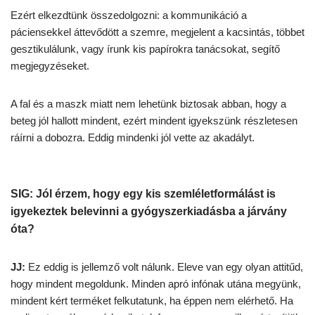
Ezért elkezdtünk összedolgozni: a kommunikáció a
páciensekkel áttevődött a szemre, megjelent a kacsintás, többet
gesztikulálunk, vagy írunk kis papírokra tanácsokat, segítő
megjegyzéseket.
A fal és a maszk miatt nem lehetünk biztosak abban, hogy a
beteg jól hallott mindent, ezért mindent igyekszünk részletesen
ráírni a dobozra. Eddig mindenki jól vette az akadályt.
SIG: Jól érzem, hogy egy kis szemléletformálást is
igyekeztek belevinni a gyógyszerkiadásba a járvány
óta?
JJ:
Ez eddig is jellemző volt nálunk. Eleve van egy olyan attitűd,
hogy mindent megoldunk. Minden apró infónak utána megyünk,
mindent kért terméket felkutatunk, ha éppen nem elérhető. Ha