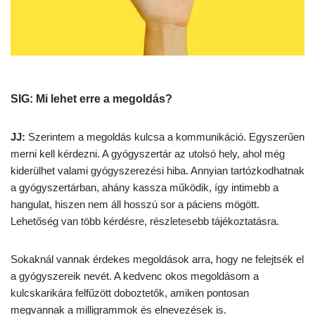
SIG: Mi lehet erre a megoldás?
JJ:
Szerintem a megoldás kulcsa a kommunikáció. Egyszerűen
merni kell kérdezni. A gyógyszertár az utolsó hely, ahol még
kiderülhet valami gyógyszerezési hiba. Annyian tartózkodhatnak
a gyógyszertárban, ahány kassza működik, így intimebb a
hangulat, hiszen nem áll hosszú sor a páciens mögött.
Lehetőség van több kérdésre, részletesebb tájékoztatásra.
Sokaknál vannak érdekes megoldások arra, hogy ne felejtsék el
a gyógyszereik nevét. A kedvenc okos megoldásom a
kulcskarikára felfűzött doboztetők, amiken pontosan
megvannak a milligrammok és elnevezések is.