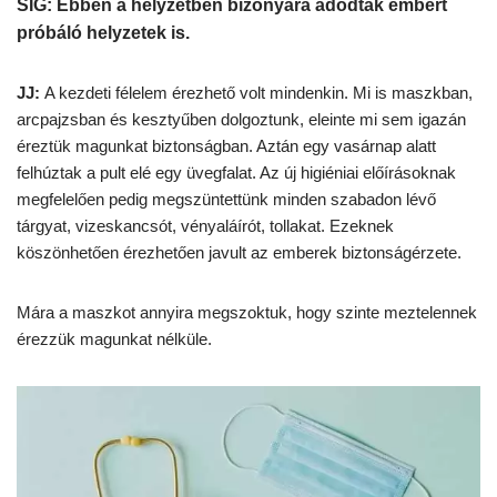
SIG: Ebben a helyzetben bizonyára adódtak embert
próbáló helyzetek is.
JJ:
A kezdeti félelem érezhető volt mindenkin. Mi is maszkban,
arcpajzsban és kesztyűben dolgoztunk, eleinte mi sem igazán
éreztük magunkat biztonságban. Aztán egy vasárnap alatt
felhúztak a pult elé egy üvegfalat. Az új higiéniai előírásoknak
megfelelően pedig megszüntettünk minden szabadon lévő
tárgyat, vizeskancsót, vényaláírót, tollakat. Ezeknek
köszönhetően érezhetően javult az emberek biztonságérzete.
Mára a maszkot annyira megszoktuk, hogy szinte meztelennek
érezzük magunkat nélküle.