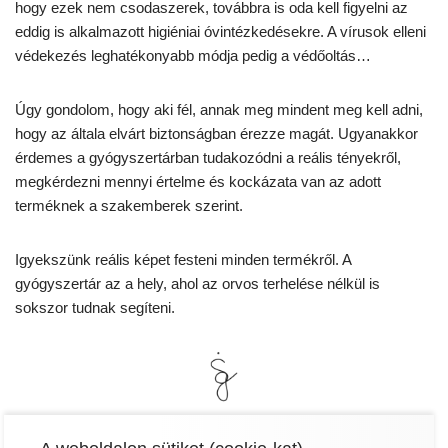
hogy ezek nem csodaszerek, továbbra is oda kell figyelni az
eddig is alkalmazott higiéniai óvintézkedésekre. A vírusok elleni
védekezés leghatékonyabb módja pedig a védőoltás…
Úgy gondolom, hogy aki fél, annak meg mindent meg kell adni,
hogy az általa elvárt biztonságban érezze magát. Ugyanakkor
érdemes a gyógyszertárban tudakozódni a reális tényekről,
megkérdezni mennyi értelme és kockázata van az adott
terméknek a szakemberek szerint.
Igyekszünk reális képet festeni minden termékről. A
gyógyszertár az a hely, ahol az orvos terhelése nélkül is
sokszor tudnak segíteni.
Oszd meg másokkal!