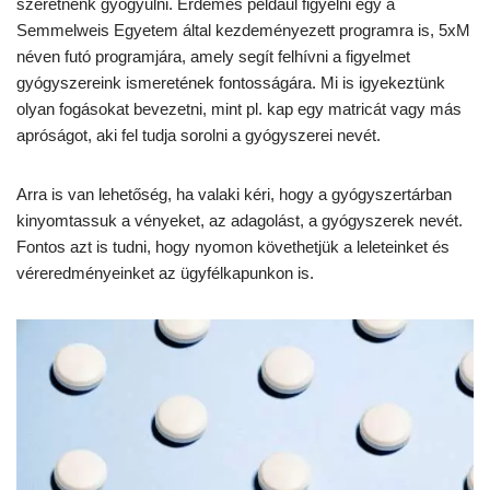
szeretnénk gyógyulni. Érdemes például figyelni egy a
Semmelweis Egyetem által kezdeményezett programra is, 5xM
néven futó programjára, amely segít felhívni a figyelmet
gyógyszereink ismeretének fontosságára. Mi is igyekeztünk
olyan fogásokat bevezetni, mint pl. kap egy matricát vagy más
apróságot, aki fel tudja sorolni a gyógyszerei nevét.
Arra is van lehetőség, ha valaki kéri, hogy a gyógyszertárban
kinyomtassuk a vényeket, az adagolást, a gyógyszerek nevét.
Fontos azt is tudni, hogy nyomon követhetjük a leleteinket és
véreredményeinket az ügyfélkapunkon is.