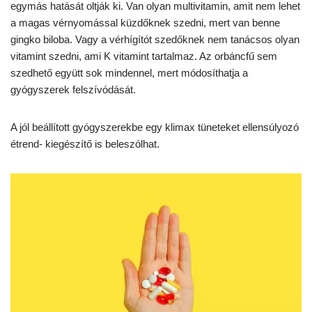
egymás hatását oltják ki. Van olyan multivitamin, amit nem lehet
a magas vérnyomással küzdőknek szedni, mert van benne
gingko biloba. Vagy a vérhígítót szedőknek nem tanácsos olyan
vitamint szedni, ami K vitamint tartalmaz. Az orbáncfű sem
szedhető együtt sok mindennel, mert módosíthatja a
gyógyszerek felszívódását.
A jól beállított gyógyszerekbe egy klimax tüneteket ellensúlyozó
étrend- kiegészítő is beleszólhat.