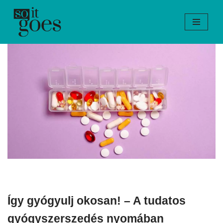
Skip
to
content
Így gyógyulj okosan! – A tudatos
gyógyszerszedés nyomában