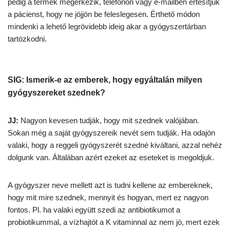
pedig a termék megérkezik, telefonon vagy e-mailben értesítjük
a pácienst, hogy ne jöjjön be feleslegesen. Érthető módon
mindenki a lehető legrövidebb ideig akar a gyógyszertárban
tartózkodni.
SIG: Ismerik-e az emberek, hogy egyáltalán milyen
gyógyszereket szednek?
JJ:
Nagyon kevesen tudják, hogy mit szednek valójában.
Sokan még a saját gyógyszereik nevét sem tudják. Ha odajön
valaki, hogy a reggeli gyógyszerét szedné kiváltani, azzal nehéz
dolgunk van. Általában azért ezeket az eseteket is megoldjuk.
A gyógyszer neve mellett azt is tudni kellene az embereknek,
hogy mit mire szednek, mennyit és hogyan, mert ez nagyon
fontos. Pl. ha valaki együtt szedi az antibiotikumot a
probiotikummal, a vízhajtót a K vitaminnal az nem jó, mert ezek