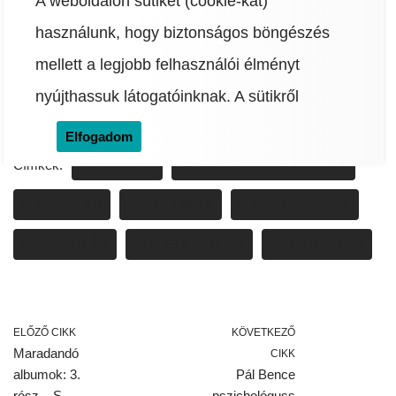
A weboldalon sütiket (cookie-kat)
használunk, hogy biztonságos böngészés
mellett a legjobb felhasználói élményt
x
facebook
pinterest
linkedin
tumblr
reddit
email
nyújthassuk látogatóinknak.
A sütikről
Elfogadom
Címkék:
EGÉSZSÉG
EGÉSZSÉGTUDATOSSÁG
GYÓGYÍTÁS
GYÓGYSZER
GYÓGYSZERÉSZ
GYÓGYULÁS
JAUERNIK JUDIT
TUDATOSSÁG
ELŐZŐ CIKK
KÖVETKEZŐ
Maradandó
CIKK
albumok: 3.
Pál Bence
rész – S.
pszichológuss