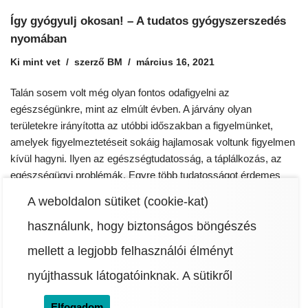
Így gyógyulj okosan! – A tudatos gyógyszerszedés
nyomában
Ki mint vet
szerző
BM
március 16, 2021
Talán sosem volt még olyan fontos odafigyelni az
egészségünkre, mint az elmúlt évben. A járvány olyan
területekre irányította az utóbbi időszakban a figyelmünket,
amelyek figyelmeztetéseit sokáig hajlamosak voltunk figyelmen
kívül hagyni. Ilyen az egészségtudatosság, a táplálkozás, az
egészségügyi problémák. Egyre több tudatosságot érdemes
belevinni a gyógyszerszedési szokásainkba is, hogy minél
A weboldalon sütiket (cookie-kat)
eredményesebben és gyorsabban gyógyuljunk. Dr.…
Read
More »
használunk, hogy biztonságos böngészés
mellett a legjobb felhasználói élményt
nyújthassuk látogatóinknak.
A sütikről
Elfogadom