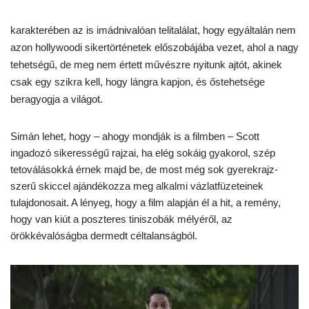
karakterében az is imádnivalóan telitalálat, hogy egyáltalán nem
azon hollywoodi sikertörténetek előszobájába vezet, ahol a nagy
tehetségű, de meg nem értett művészre nyitunk ajtót, akinek
csak egy szikra kell, hogy lángra kapjon, és őstehetsége
beragyogja a világot.
Simán lehet, hogy – ahogy mondják is a filmben – Scott
ingadozó sikerességű rajzai, ha elég sokáig gyakorol, szép
tetoválásokká érnek majd be, de most még sok gyerekrajz-
szerű skiccel ajándékozza meg alkalmi vázlatfüzeteinek
tulajdonosait. A lényeg, hogy a film alapján él a hit, a remény,
hogy van kiút a poszteres tiniszobák mélyéről, az
örökkévalóságba dermedt céltalanságból.