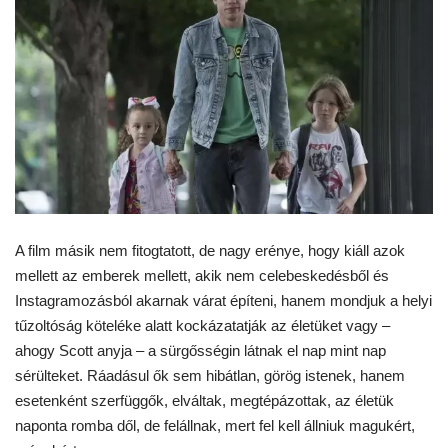
A film másik nem fitogtatott, de nagy erénye, hogy kiáll azok
mellett az emberek mellett, akik nem celebeskedésből és
Instagramozásból akarnak várat építeni, hanem mondjuk a helyi
tűzoltóság köteléke alatt kockázatatják az életüket vagy –
ahogy Scott anyja – a sürgősségin látnak el nap mint nap
sérülteket. Ráadásul ők sem hibátlan, görög istenek, hanem
esetenként szerfüggők, elváltak, megtépázottak, az életük
naponta romba dől, de felállnak, mert fel kell állniuk magukért,