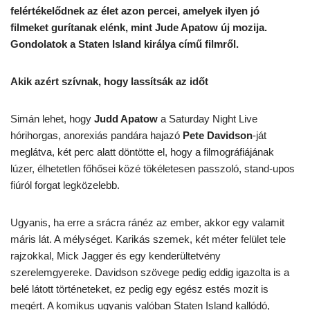
felértékelődnek az élet azon percei, amelyek ilyen jó
filmeket gurítanak elénk, mint Jude Apatow új mozija.
Gondolatok a Staten Island királya című filmről.
Akik azért szívnak, hogy lassítsák az időt
Simán lehet, hogy
Judd Apatow
a Saturday Night Live
hórihorgas, anorexiás pandára hajazó
Pete Davidson
-ját
meglátva, két perc alatt döntötte el, hogy a filmográfiájának
lúzer, élhetetlen főhősei közé tökéletesen passzoló, stand-upos
fiúról forgat legközelebb.
Ugyanis, ha erre a srácra ránéz az ember, akkor egy valamit
máris lát. A mélységet. Karikás szemek, két méter felület tele
rajzokkal, Mick Jagger és egy kenderültetvény
szerelemgyereke. Davidson szövege pedig eddig igazolta is a
belé látott történeteket, ez pedig egy egész estés mozit is
megért. A komikus ugyanis valóban Staten Island kallódó,