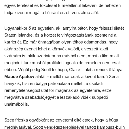
egyes terelését és tökölését kíméletlenül lekeveri, de nehezen
tudja kivonni magát a fiú iránt érzett vonzalma alól.
Ugyanakkor ő az egyetlen, aki annyira bátor, hogy felteszi életét
Staten Islandre, és a körzet felvirágoztatásának szentelné a
karrierjét. Ez már önmagában olyan tökös odamondás, hogy
akár szép üzenet lehet a környék valódi, elveszett lakói
számára is, akik szerintem ha másból nem, most a film miatt
megindult turizmusból profitálni fognak (de remélem nem csak
ebből). Végül pedig Scott kishúga, Claire – akit a rendező lánya,
Maude Apatow
alakít – mellől már csak a kivont kardú Xéna
hiányzik, hiszen bátyja patronálása mellett, a családi
reménytelenségből utat tör magának az egyetemre, ezzel
megváltva szabadulójegyét a leszakadó vidék süppedő
unalmából is.
Szép fricska egyébként az egyetemi elitéletnek, hogy a húga
meghívásával, Scott vendégszereplésével tartott kampusz-bulin