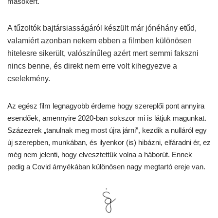
másokért.
A tűzoltók bajtársiasságáról készült már jónéhány etűd,
valamiért azonban nekem ebben a filmben különösen
hitelesre sikerült, valószínűleg azért mert semmi fakszni
nincs benne, és direkt nem erre volt kihegyezve a
cselekmény.
Az egész film legnagyobb érdeme hogy szereplői pont annyira
esendőek, amennyire 2020-ban sokszor mi is látjuk magunkat.
Százezrek „tanulnak meg most újra járni”, kezdik a nulláról egy
új szerepben, munkában, és ilyenkor (is) hibázni, elfáradni ér, ez
még nem jelenti, hogy elvesztettük volna a háborút. Ennek
pedig a Covid árnyékában különösen nagy megtartó ereje van.