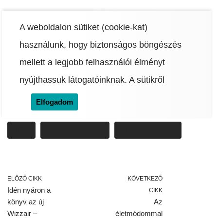
Oszd meg másokkal!
A weboldalon sütiket (cookie-kat)
használunk, hogy biztonságos böngészés
mellett a legjobb felhasználói élményt
x
facebook
pinterest
linkedin
tumblr
reddit
email
nyújthassuk látogatóinknak.
A sütikről
Elfogadom
Címkék:
FILM
JUDD APATOW
KULTÚRA
MOZI
PETE DAVIDSON
STATEN ISLAND
ELŐZŐ CIKK
KÖVETKEZŐ
Idén nyáron a
CIKK
könyv az új
Az
Wizzair –
életmódommal