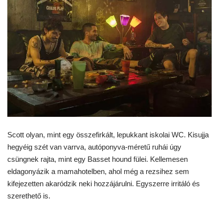
Scott olyan, mint egy összefirkált, lepukkant iskolai WC. Kisujja
hegyéig szét van varrva, autóponyva-méretű ruhái úgy
csüngnek rajta, mint egy Basset hound fülei. Kellemesen
eldagonyázik a mamahotelben, ahol még a rezsihez sem
kifejezetten akaródzik neki hozzájárulni. Egyszerre irritáló és
szerethető is.