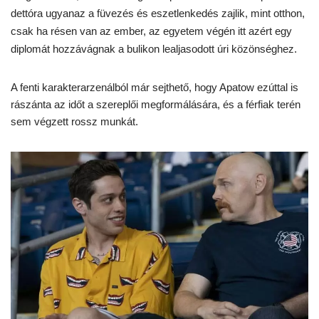
dettóra ugyanaz a füvezés és eszetlenkedés zajlik, mint otthon,
csak ha résen van az ember, az egyetem végén itt azért egy
diplomát hozzávágnak a bulikon lealjasodott úri közönséghez.
A fenti karakterarzenálból már sejthető, hogy Apatow ezúttal is
rászánta az időt a szereplői megformálására, és a férfiak terén
sem végzett rossz munkát.