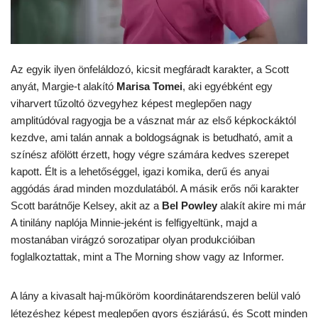
Az egyik ilyen önfeláldozó, kicsit megfáradt karakter, a Scott
anyát, Margie-t alakító
Marisa Tomei
, aki egyébként egy
viharvert tűzoltó özvegyhez képest meglepően nagy
amplitúdóval ragyogja be a vásznat már az első képkockáktól
kezdve, ami talán annak a boldogságnak is betudható, amit a
színész afölött érzett, hogy végre számára kedves szerepet
kapott. Élt is a lehetőséggel, igazi komika, derű és anyai
aggódás árad minden mozdulatából. A másik erős női karakter
Scott barátnője Kelsey, akit az a
Bel Powley
alakít akire mi már
A tinilány naplója Minnie-jeként is felfigyeltünk, majd a
mostanában virágzó sorozatipar olyan produkcióiban
foglalkoztattak, mint a The Morning show vagy az Informer.
A lány a kivasalt haj-műköröm koordinátarendszeren belül való
létezéshez képest meglepően gyors észjárású, és Scott minden