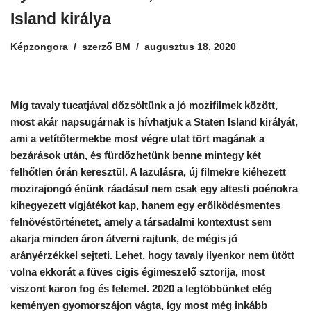
Island királya
Képzongora
szerző
BM
augusztus 18, 2020
Míg tavaly tucatjával dőzsöltünk a jó mozifilmek között,
most akár napsugárnak is hívhatjuk a Staten Island királyát,
ami a vetítőtermekbe most végre utat tört magának a
bezárások után, és fürdőzhetünk benne mintegy két
felhőtlen órán keresztül. A lazulásra, új filmekre kiéhezett
mozirajongó énünk ráadásul nem csak egy altesti poénokra
kihegyezett vígjátékot kap, hanem egy erőlködésmentes
felnövéstörténetet, amely a társadalmi kontextust sem
akarja minden áron átverni rajtunk, de mégis jó
arányérzékkel sejteti.
Lehet, hogy tavaly ilyenkor nem ütött
volna ekkorát a füves cigis égimeszelő sztorija, most
viszont karon fog és
felemel. 2020 a legtöbbünket elég
keményen gyomorszájon vágta, így most még inkább