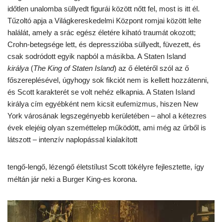
időtlen unalomba süllyedt figurái között nőtt fel, most is itt él.
Tűzoltó apja a Világkereskedelmi Központ romjai között lelte
halálát, amely a srác egész életére kiható traumát okozott;
Crohn-betegsége lett, és depresszióba süllyedt, füvezett, és
csak sodródott egyik napból a másikba. A Staten Island
királya
(
The King of Staten Island
) az ő
életéről szól az ő
főszereplésével, úgyhogy sok fikciót nem is kellett hozzátenni,
és Scott karakterét se volt nehéz elkapnia. A Staten Island
királya cím egyébként nem kicsit eufemizmus, hiszen New
York városának legszegényebb kerületében – ahol a kétezres
évek elejéig olyan szeméttelep működött, ami még az űrből is
látszott – intenzív naplopással kialakított
tengő-lengő, lézengő életstílust Scott tökélyre fejlesztette, így
méltán jár neki a Burger King-es korona.