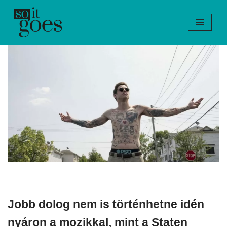
Skip
to
content
Jobb dolog nem is történhetne idén
nyáron a mozikkal, mint a Staten