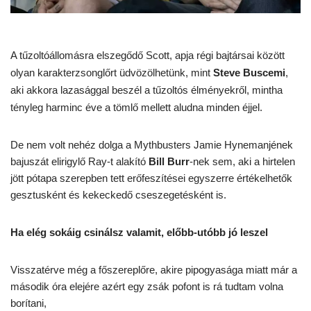
A tűzoltóállomásra elszegődő Scott, apja régi bajtársai között
olyan karakterzsonglőrt üdvözölhetünk, mint
Steve Buscemi
,
aki akkora lazasággal beszél a tűzoltós élményekről, mintha
tényleg harminc éve a tömlő mellett aludna minden éjjel.
De nem volt nehéz dolga a Mythbusters Jamie Hynemanjének
bajuszát elirigylő Ray-t alakító
Bill Burr
-nek sem, aki a hirtelen
jött pótapa szerepben tett erőfeszítései egyszerre értékelhetők
gesztusként és kekeckedő cseszegetésként is.
Ha elég sokáig csinálsz valamit, előbb-utóbb jó leszel
Visszatérve még a főszereplőre, akire pipogyasága miatt már a
második óra elejére azért egy zsák pofont is rá tudtam volna
borítani,