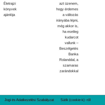
Életrajzi
azt üzenem,
könyvek
hogy érdemes
ajánlója
a változás
irányába lépni,
még akkor is,
ha esetleg
kudarcot
vallunk –
Beszélgetés
Banka
Rolanddal, a
szamaras
zarándokkal
Jogi és Adatkezelési Szabályzat
Sütik (cookie-k) -ről