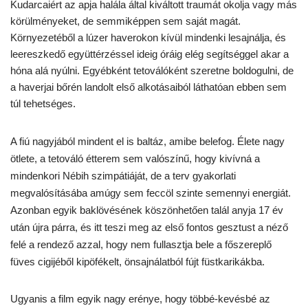
Kudarcaiért az apja halála által kiváltott traumát okolja vagy más
körülményeket, de semmiképpen sem saját magát.
Környezetéből a lúzer haverokon kívül mindenki lesajnálja, és
leereszkedő együttérzéssel ideig óráig elég segítséggel akar a
hóna alá nyúlni. Egyébként tetoválóként szeretne boldogulni, de
a haverjai bőrén landolt első alkotásaiból láthatóan ebben sem
túl tehetséges.
A fiú nagyjából mindent el is baltáz, amibe belefog. Élete nagy
ötlete, a tetováló étterem sem valószínű, hogy kivívná a
mindenkori Nébih szimpátiáját, de a terv gyakorlati
megvalósításába amúgy sem feccöl szinte semennyi energiát.
Azonban egyik baklövésének köszönhetően talál anyja 17 év
után újra párra, és itt teszi meg az első fontos gesztust a néző
felé a rendező azzal, hogy nem fullasztja bele a főszereplő
füves cigijéből kipöfékelt, önsajnálatból fújt füstkarikákba.
Ugyanis a film egyik nagy erénye, hogy többé-kevésbé az