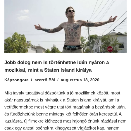
Jobb dolog nem is történhetne idén nyáron a
mozikkal, mint a Staten Island királya
Képzongora
szerző
BM
augusztus 18, 2020
Míg tavaly tucatjával dőzsöltünk a jó mozifilmek között, most
akár napsugárnak is hívhatjuk a Staten Island királyát, ami a
vetítőtermekbe most végre utat tört magának a bezárások után,
és fürdőzhetünk benne mintegy két felhőtlen órán keresztül. A
lazulásra, új filmekre kiéhezett mozirajongó énünk ráadásul nem
csak egy altesti poénokra kihegyezett vígjátékot kap, hanem