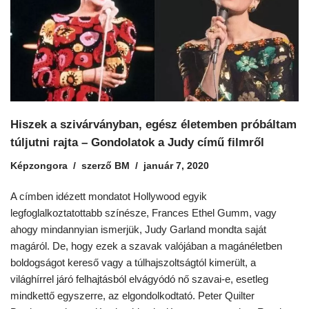
Hiszek a szivárványban, egész életemben próbáltam
túljutni rajta – Gondolatok a Judy című filmről
Képzongora
szerző
BM
január 7, 2020
A címben idézett mondatot Hollywood egyik
legfoglalkoztatottabb színésze, Frances Ethel Gumm, vagy
ahogy mindannyian ismerjük, Judy Garland mondta saját
magáról. De, hogy ezek a szavak valójában a magánéletben
boldogságot kereső vagy a túlhajszoltságtól kimerült, a
világhírrel járó felhajtásból elvágyódó nő szavai-e, esetleg
mindkettő egyszerre, az elgondolkodtató. Peter Quilter