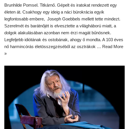
Brunhilde Pomsel. Titkárnő. Gépelt és iratokat rendezett egy
életen át. Csakhogy egy ideig a náci bürokrácia egyik
legfontosabb embere, Joseph Goebbels mellett tette mindezt.
Szerelmét és barátnőjét is elvesztette a világháború miatt, a
dolgok alakulásában azonban nem érzi magát bűnösnek.
Legfeljebb idiótának és ostobának, ahogy ő mondta. A 103 éves
nő harmincórás életösszegzéséből az osztrákok …
Read More
»