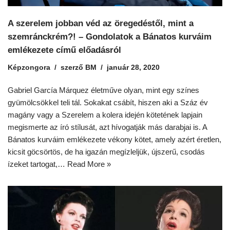
A szerelem jobban véd az öregedéstől, mint a
szemránckrém?! – Gondolatok a Bánatos kurváim
emlékezete című előadásról
Képzongora
szerző
BM
január 28, 2020
Gabriel García Márquez életműve olyan, mint egy színes
gyümölcsökkel teli tál. Sokakat csábít, hiszen aki a Száz év
magány vagy a Szerelem a kolera idején kötetének lapjain
megismerte az író stílusát, azt hívogatják más darabjai is. A
Bánatos kurváim emlékezete vékony kötet, amely azért éretlen,
kicsit göcsörtös, de ha igazán megízleljük, újszerű, csodás
ízeket tartogat,…
Read More »