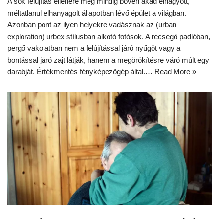
A sok felújítás ellenére még mindig bőven akad elhagyott,
méltatlanul elhanyagolt állapotban lévő épület a világban.
Azonban pont az ilyen helyekre vadásznak az (urban
exploration) urbex stílusban alkotó fotósok. A recsegő padlóban,
pergő vakolatban nem a felújítással járó nyűgöt vagy a
bontással járó zajt látják, hanem a megörökítésre váró múlt egy
darabját. Értékmentés fényképezőgép által.…
Read More »