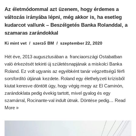
Az életmódommal azt üzenem, hogy érdemes a
változás irányába lépni, még akkor is, ha esetleg
kudarcot vallunk – Beszélgetés Banka Rolanddal, a
szamaras zarándokkal
Ki mint vet
szerző
BM
szeptember 22, 2020
Hét éve, 2013 augusztusában a franciaországi Ostabatban
való érkezését tekinti új születésnapjának a miskolci Banka
Roland. Ez volt ugyanis az egyébként tanár végzettségű férfi
sorsfordító útjának kezdete. Roland egy élethelyzeti krízisből
kiutat keresve döntött úgy, hogy végig megy az El Caminón,
zarándoklata pedig évekig tartott, mivel gyalog és egy
szamárral, Rocinante-val indult útnak. Döntése pedig…
Read
More »