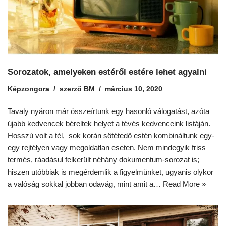
Sorozatok, amelyeken estéről estére lehet agyalni
Képzongora
szerző
BM
március 10, 2020
Tavaly nyáron már összeírtunk egy hasonló válogatást, azóta
újabb kedvencek béreltek helyet a tévés kedvenceink listáján.
Hosszú volt a tél, sok korán sötétedő estén kombináltunk egy-
egy rejtélyen vagy megoldatlan eseten. Nem mindegyik friss
termés, ráadásul felkerült néhány dokumentum-sorozat is;
hiszen utóbbiak is megérdemlik a figyelmünket, ugyanis olykor
a valóság sokkal jobban odavág, mint amit a…
Read More »