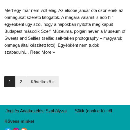
Mert egy már nem volt elég. Az elsőbe január óta özönlenek az
önmagukat szerető látogatók. A magára valamit is adó hír
egyébként úgy szól, hogy a napokban nyitotta meg kapuit
Budapest második Szelfi Múzeuma, polgári nevén a Museum of
Sweets and Selfies (selfie: self-taken photography – magyarul:
önmaga által készített fotó). Egyébként nem tudok
szabadulni…
Read More »
1
2
Következő »
Jogi és Adatkezelési Szabályzat
Sütik (cookie-k) -ről
Kövess minket