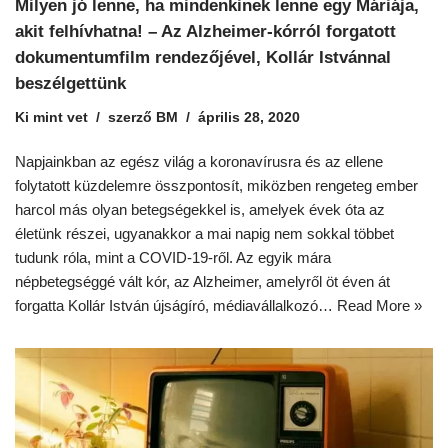
Milyen jó lenne, ha mindenkinek lenne egy Máriája,
akit felhívhatna! – Az Alzheimer-kórról forgatott
dokumentumfilm rendezőjével, Kollár Istvánnal
beszélgettünk
Ki mint vet
szerző
BM
április 28, 2020
Napjainkban az egész világ a koronavírusra és az ellene
folytatott küzdelemre összpontosít, miközben rengeteg ember
harcol más olyan betegségekkel is, amelyek évek óta az
életünk részei, ugyanakkor a mai napig nem sokkal többet
tudunk róla, mint a COVID-19-ről. Az egyik mára
népbetegséggé vált kór, az Alzheimer, amelyről öt éven át
forgatta Kollár István újságíró, médiavállalkozó…
Read More »