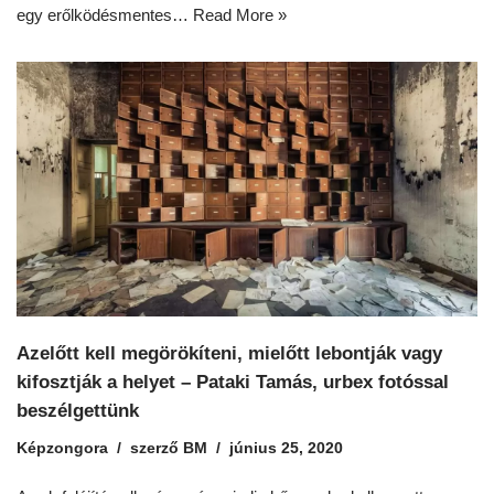
egy erőlködésmentes…
Read More »
Azelőtt kell megörökíteni, mielőtt lebontják vagy
kifosztják a helyet – Pataki Tamás, urbex fotóssal
beszélgettünk
Képzongora
szerző
BM
június 25, 2020