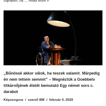
sajnálom, ha …
Read More »
„Bűnössé akkor válok, ha teszek valamit. Márpedig
én nem tettem semmit” – Megnéztük a Goebbels
titkárnőjének életét bemutató Egy német sors c.
darabot
Képzongora
szerző
BM
február 4, 2020