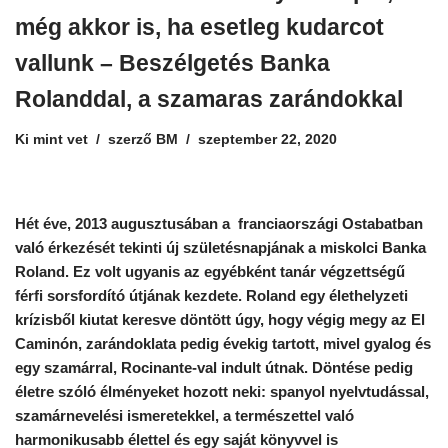
még akkor is, ha esetleg kudarcot
vallunk – Beszélgetés Banka
Rolanddal, a szamaras zarándokkal
Ki mint vet
szerző
BM
szeptember 22, 2020
Hét éve, 2013 augusztusában a franciaországi Ostabatban
való érkezését tekinti új születésnapjának a miskolci Banka
Roland. Ez volt ugyanis az egyébként tanár végzettségű
férfi sorsfordító útjának kezdete. Roland egy élethelyzeti
krízisből kiutat keresve döntött úgy, hogy végig megy az El
Caminón, zarándoklata pedig évekig tartott, mivel gyalog és
egy szamárral, Rocinante-val indult útnak. Döntése pedig
életre szóló élményeket hozott neki: spanyol nyelvtudással,
szamárnevelési ismeretekkel, a természettel való
harmonikusabb élettel és egy saját könyvvel is