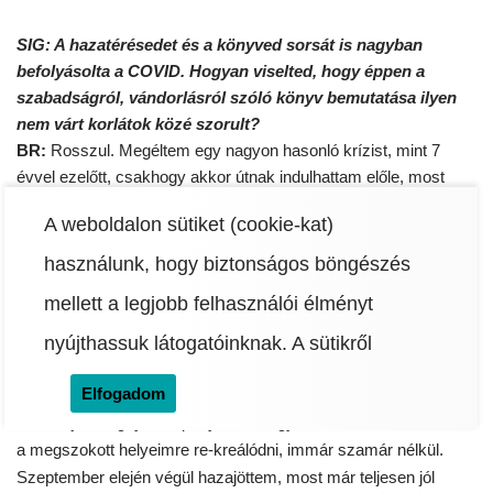
SIG: A hazatérésedet és a könyved sorsát is nagyban
befolyásolta a COVID. Hogyan viselted, hogy éppen a
szabadságról, vándorlásról szóló könyv bemutatása ilyen
nem várt korlátok közé szorult?
BR:
Rosszul. Megéltem egy nagyon hasonló krízist, mint 7
évvel ezelőtt, csakhogy akkor útnak indulhattam előle, most
meg be voltam zárva. A könyv áprilisban jelent volna meg
A weboldalon sütiket (cookie-kat)
eredetileg, és ezt egész nyáron úgy népszerűsítettem volna,
hogy fesztiválról fesztiválra járok Rocival, és előadásokat
használunk, hogy biztonságos böngészés
tartunk, állatsimogatóval kombinálva. Ehhez képest a holland
mellett a legjobb felhasználói élményt
mezőgazdaságban kötöttem ki, ahol megtapasztalhattam a
kelet-európai rabszolgamunkások nehéz kenyerét, egy kis
nyújthassuk látogatóinknak.
A sütikről
időre.
Elfogadom
Amint újra megnyílt a spanyol határ, gyorsan vissza is mentem
a megszokott helyeimre re-kreálódni, immár szamár nélkül.
Szeptember elején végül hazajöttem, most már teljesen jól