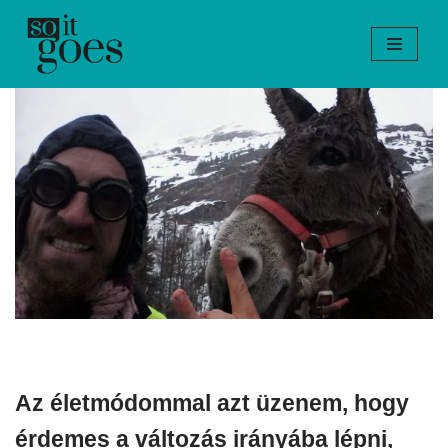
Skip
to
content
Az életmódommal azt üzenem, hogy
érdemes a változás irányába lépni,