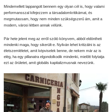
Mindemellett lappangott bennem egy olyan cél is, hogy valami
performansszal kifejezzem a társadalomkritikámat, és
megmutassam, hogy nem minden szükségszerű ám, amit a
modern, városi létben annak vélünk.
Pár hete jelent meg az erről szóló könyvem, abból eldöntheti
mindenki maga, hogy sikerült-e. Nyilván lehet kritizálni is az
életszemléletet, amit képviselek benne, de nekem már az is
elég, ha egy pillanatra elgondolkodik mindenki, mielőtt folytatja
ezt az őrületet, amit globális kapitalizmusnak nevezünk.