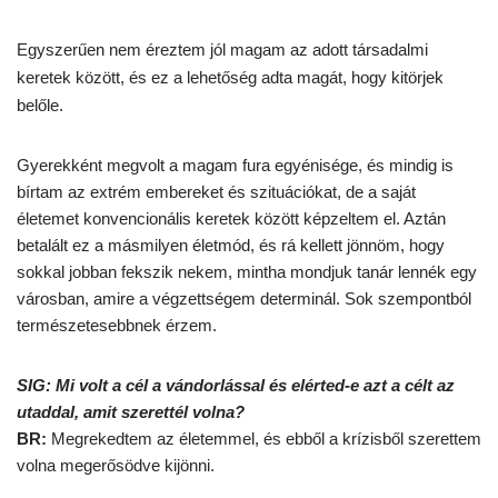
Egyszerűen nem éreztem jól magam az adott társadalmi
keretek között, és ez a lehetőség adta magát, hogy kitörjek
belőle.
Gyerekként megvolt a magam fura egyénisége, és mindig is
bírtam az extrém embereket és szituációkat, de a saját
életemet konvencionális keretek között képzeltem el. Aztán
betalált ez a másmilyen életmód, és rá kellett jönnöm, hogy
sokkal jobban fekszik nekem, mintha mondjuk tanár lennék egy
városban, amire a végzettségem determinál. Sok szempontból
természetesebbnek érzem.
SIG:
Mi volt a cél a vándorlással és elérted-e azt a célt az
utaddal, amit szerettél volna?
BR:
Megrekedtem az életemmel, és ebből a krízisből szerettem
volna megerősödve kijönni.