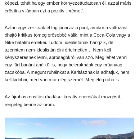
képezi, tehát ha egy ember környezettudatosan él, azzal máris
erősíti a világban ezt a pozitív „mémet”.
Aztán egyszer csak el fog jönni az a pont, amikor a változást
óhajtó kritikus tömeg erősebbé válik, mint a Coca-Cola vagy a
Nike hatalmi érdekei. Tudom, idealistának hangzik, de
szerintem nem-idealistán élni értelmetlen… Nem kell
kényszeresnek lenni, apróságokról van szó. Meg lehet venni
egy fürt banánt anélkül is, hogy beleraknánk egy műanyag
zacskóba. A megunt ruháinkat a Karitásznak is adhatjuk, nem
kell kidobni, mert van már elég szemét. Meg elég ruha is.
Az újrahasznosítás ráadásul kreatív energiákat mozgósít,
rengeteg benne az öröm.