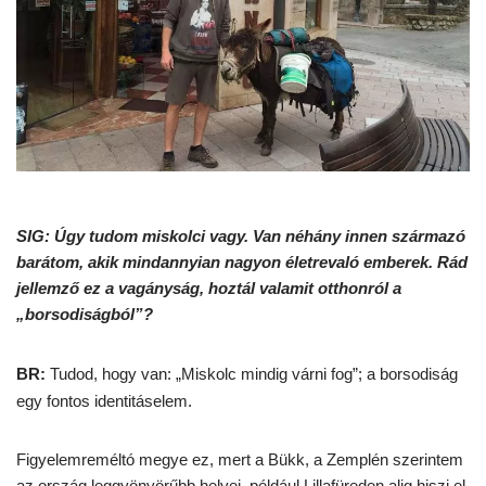
SIG: Úgy tudom miskolci vagy. Van néhány innen származó
barátom, akik mindannyian nagyon életrevaló emberek. Rád
jellemző ez a vagányság, hoztál valamit otthonról a
„borsodiságból”?
BR:
Tudod, hogy van: „Miskolc mindig várni fog”; a borsodiság
egy fontos identitáselem.
Figyelemreméltó megye ez, mert a Bükk, a Zemplén szerintem
az ország leggyönyörűbb helyei, például Lillafüreden alig hiszi el