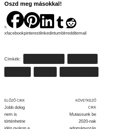
Oszd meg másokkal!
x
facebook
pinterest
linkedin
tumblr
reddit
email
Címkék:
BANKA ROLAND
EL CAMINÓ
KULTÚRA
UTAZÁS
ZARÁNDOKLAT
ELŐZŐ CIKK
KÖVETKEZŐ
Jobb dolog
CIKK
nem is
Mutassunk be
történhetne
2020-nak
idén nyáron a
adományozás