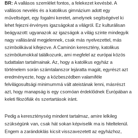
BR:
A vallásos szemlélet fontos, a felekezet kevésbé. A
vallásos nevelés és a katolikus gimnázium adott egy
műveltséget, egy fogalmi keretet, amelynek segítségével ki
lehet fejezni érvényes igazságokat a világról. Ez kulturálisan
beágyazott: ugyanazok az igazságok a világ szinte mindegyik
nagy vallásánál megjelennek, csak más nyelvezettel, más
szimbolikával kifejezve. A Caminón keresztény, katolikus
szimbólumokkal találkozunk, ami megfelel az európai közös
tudattalan tartalmainak. Az, hogy a katolikus egyház a
történelem során számtalanszor lejáratta magát, egyrészt azt
eredményezte, hogy a közbeszédben valamiféle
felvilágosultsági minimummá vált ateistának lenni, másrészt
azt, hogy manapság is egy csomóan érdeklődnek Európában a
keleti filozófiák és szertartások iránt.
Pedig a kereszténység mindent tartalmaz, amire lelkileg
szükségünk van, csak hát sokan képviselik ma is hiteltelenül.
Engem a zarándoklás kicsit visszavezetett az egyházhoz,