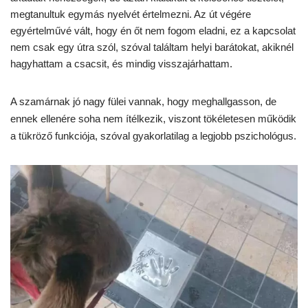
megtanultuk egymás nyelvét értelmezni. Az út végére
egyértelművé vált, hogy én őt nem fogom eladni, ez a kapcsolat
nem csak egy útra szól, szóval találtam helyi barátokat, akiknél
hagyhattam a csacsit, és mindig visszajárhattam.
A szamárnak jó nagy fülei vannak, hogy meghallgasson, de
ennek ellenére soha nem ítélkezik, viszont tökéletesen működik
a tükröző funkciója, szóval gyakorlatilag a legjobb pszichológus.