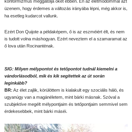
konformizmus meggátolja őket ebben. Én az életmódommal azt
üzenem, hogy érdemes a változás irányába lépni, még akkor is,
ha esetleg kudarcot vallunk.
Ezért Don Quijote a példaképem, ő is az eszméiért élt, és nem
is tudott volna máshogyan. Ezért neveztem el a szamaramat az
ő lova után Rocinanténak.
SIG: Milyen mélypontot és tetőpontot tudnál kiemelni a
vándorlásodból, mik és kik segítettek az út során
leginkább?
BR:
Az élet zajlik, körülöttem is kialakult egy szociális háló, és
ugyanúgy van a magánéletem, mint bárki másnak. Szóval a
szubjektíve megélt mélypontjaim és tetőpontjaim semmivel sem
érdekesebbek, mint bárki máséi.