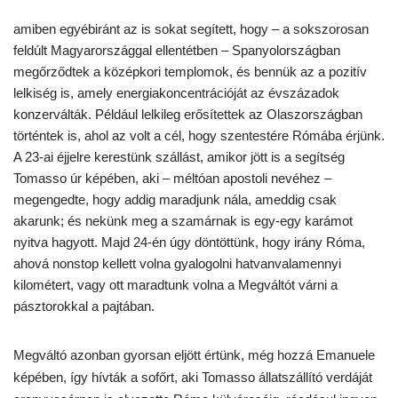
amiben egyébiránt az is sokat segített, hogy – a sokszorosan
feldúlt Magyarországgal ellentétben – Spanyolországban
megőrződtek a középkori templomok, és bennük az a pozitív
lelkiség is, amely energiakoncentrációját az évszázadok
konzerválták. Például lelkileg erősítettek az Olaszországban
történtek is, ahol az volt a cél, hogy szentestére Rómába érjünk.
A 23-ai éjjelre kerestünk szállást, amikor jött is a segítség
Tomasso úr képében, aki – méltóan apostoli nevéhez –
megengedte, hogy addig maradjunk nála, ameddig csak
akarunk; és nekünk meg a szamárnak is egy-egy karámot
nyitva hagyott. Majd 24-én úgy döntöttünk, hogy irány Róma,
ahová nonstop kellett volna gyalogolni hatvanvalamennyi
kilométert, vagy ott maradtunk volna a Megváltót várni a
pásztorokkal a pajtában.
Megváltó azonban gyorsan eljött értünk, még hozzá Emanuele
képében, így hívták a sofőrt, aki Tomasso állatszállító verdáját