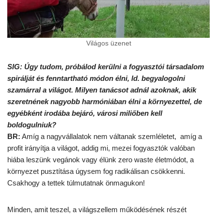
Világos üzenet
SIG: Úgy tudom, próbálod kerülni a fogyasztói társadalom
spirálját és fenntartható módon élni, ld. begyalogolni
szamárral a világot. Milyen tanácsot adnál azoknak, akik
szeretnének nagyobb harmóniában élni a környezettel, de
egyébként irodába bejáró, városi miliőben kell
boldogulniuk?
BR:
Amíg a nagyvállalatok nem váltanak szemléletet, amíg a
profit irányítja a világot, addig mi, mezei fogyasztók valóban
hiába leszünk vegánok vagy élünk zero waste életmódot, a
környezet pusztítása úgysem fog radikálisan csökkenni.
Csakhogy a tettek túlmutatnak önmagukon!
Minden, amit teszel, a világszellem működésének részét