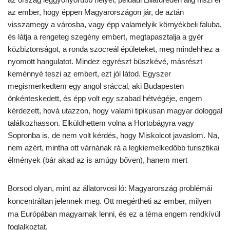
az ember, hogy éppen Magyarországon jár, de aztán
visszamegy a városba, vagy épp valamelyik környékbeli faluba,
és látja a rengeteg szegény embert, megtapasztalja a gyér
közbiztonságot, a ronda szocreál épületeket, meg mindehhez a
nyomott hangulatot. Mindez egyrészt büszkévé, másrészt
keménnyé teszi az embert, ezt jól látod. Egyszer
megismerkedtem egy angol sráccal, aki Budapesten
önkénteskedett, és épp volt egy szabad hétvégéje, engem
kérdezett, hová utazzon, hogy valami tipikusan magyar dologgal
találkozhasson. Elküldhettem volna a Hortobágyra vagy
Sopronba is, de nem volt kérdés, hogy Miskolcot javaslom. Na,
nem azért, mintha ott várnának rá a legkiemelkedőbb turisztikai
élmények (bár akad az is amúgy bőven), hanem mert
Borsod olyan, mint az állatorvosi ló: Magyarország problémái
koncentráltan jelennek meg. Ott megértheti az ember, milyen
ma Európában magyarnak lenni, és ez a téma engem rendkívül
foglalkoztat.