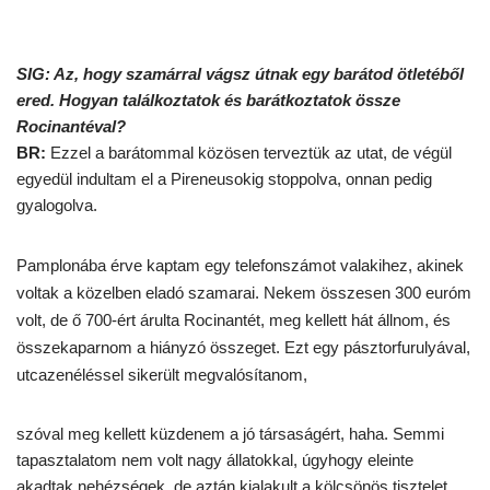
SIG: Az, hogy szamárral vágsz útnak egy barátod ötletéből
ered. Hogyan találkoztatok és barátkoztatok össze
Rocinantéval?
BR:
Ezzel a barátommal közösen terveztük az utat, de végül
egyedül indultam el a Pireneusokig stoppolva, onnan pedig
gyalogolva.
Pamplonába érve kaptam egy telefonszámot valakihez, akinek
voltak a közelben eladó szamarai. Nekem összesen 300 euróm
volt, de ő 700-ért árulta Rocinantét, meg kellett hát állnom, és
összekaparnom a hiányzó összeget. Ezt egy pásztorfurulyával,
utcazenéléssel sikerült megvalósítanom,
szóval meg kellett küzdenem a jó társaságért, haha. Semmi
tapasztalatom nem volt nagy állatokkal, úgyhogy eleinte
akadtak nehézségek, de aztán kialakult a kölcsönös tisztelet,