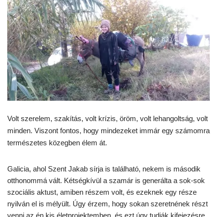
Volt szerelem, szakítás, volt krízis, öröm, volt lehangoltság, volt
minden. Viszont fontos, hogy mindezeket immár egy számomra
természetes közegben élem át.
Galicia, ahol Szent Jakab sírja is található, nekem is második
otthonommá vált. Kétségkívül a szamár is generálta a sok-sok
szociális aktust, amiben részem volt, és ezeknek egy része
nyilván el is mélyült. Úgy érzem, hogy sokan szeretnének részt
venni az én kis életprojektemben, és ezt úgy tudják kifejezésre