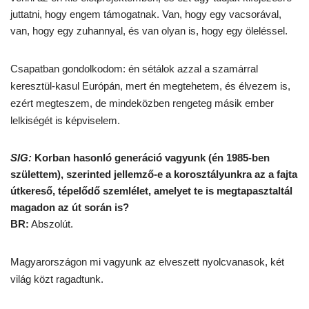
juttatni, hogy engem támogatnak. Van, hogy egy vacsorával,
van, hogy egy zuhannyal, és van olyan is, hogy egy öleléssel.
Csapatban gondolkodom: én sétálok azzal a szamárral
keresztül-kasul Európán, mert én megtehetem, és élvezem is,
ezért megteszem, de mindeközben rengeteg másik ember
lelkiségét is képviselem.
SIG:
Korban hasonló generáció vagyunk (én 1985-ben
születtem), szerinted jellemző-e a korosztályunkra az a fajta
útkereső, tépelődő szemlélet, amelyet te is megtapasztaltál
magadon az út során is?
BR:
Abszolút.
Magyarországon mi vagyunk az elveszett nyolcvanasok, két
világ közt ragadtunk.