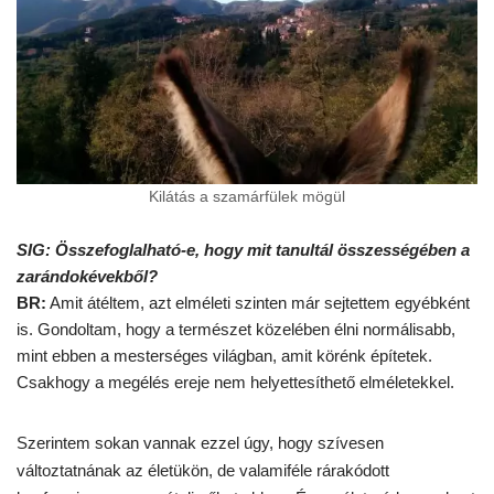
Kilátás a szamárfülek mögül
SIG: Összefoglalható-e, hogy mit tanultál összességében a
zarándokévekből?
BR:
Amit átéltem, azt elméleti szinten már sejtettem egyébként
is. Gondoltam, hogy a természet közelében élni normálisabb,
mint ebben a mesterséges világban, amit körénk építetek.
Csakhogy a megélés ereje nem helyettesíthető elméletekkel.
Szerintem sokan vannak ezzel úgy, hogy szívesen
változtatnának az életükön, de valamiféle rárakódott