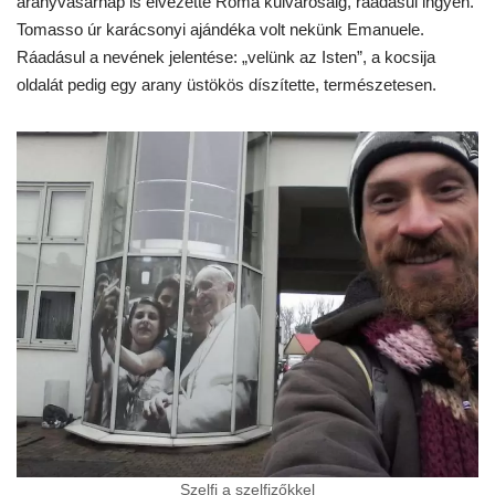
aranyvasárnap is elvezette Róma külvárosáig, ráadásul ingyen.
Tomasso úr karácsonyi ajándéka volt nekünk Emanuele.
Ráadásul a nevének jelentése: „velünk az Isten”, a kocsija
oldalát pedig egy arany üstökös díszítette, természetesen.
Szelfi a szelfizőkkel