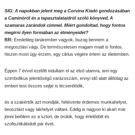
SIG: A napokban jelent meg a Corvina Kiadó gondozásában
a Caminóról és a tapasztalataidról szóló könyved, A
szamaras zarándok címmel. Miért gondoltad, hogy fontos
megírni ilyen formában az élményeidet?
BR:
Eredetileg tanárember vagyok, buzog bennem a
megosztási vágy. De természetesen magam miatt is fontos,
hiszen most úgy érzem, egy ciklus végére értem az életemben.
Éppen 7 évvel ezelőtt indultam el az első utamra, ami egy
szimbolikus jelentőségű varázsszám, ennyi idő alatt állítólag az
emberi test összes sejtje is lecserélődik,
és a szakértők azt mondják, hétévente érdemes munkahelyet,
beosztást vagy lakhelyet váltani. Eddig is nagyon ki akart már
jönni belőlem ez a sztori, de örülök, hogy érlelődött és
szofisztikálódott pár évet.