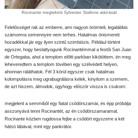
Rocinante megtekinti Sylvester Stallone aláírását
Felelősséget rak az emberre, ami nagyon örömteli, legalábbis
számomra semennyire nem terhes. Hatalmas önismereti
hozadékkal jár egy ilyen szintű szimbiózis. Például történt
egyszer, hogy beslattyogunk Rocinantémmal a festői San Juan
de Ortegaba, ahol a templom előtti parkban kikötöttem, én meg
leheveredtem a templom tövében egy szélvédett helyen,
ahonnan ráláthatok. Fél 3 körül egyszer csak hatalmas
kolompolásra meg ugrabugrálásra kelek, kinyitom a szemem,
de azt hiszem, álmodok, úgyhogy először vissza is csukom:
megjelent a semmiből egy fiatal csődörszamár, és épp próbálja
asszonyává tenni Rocinantét, az én csődörszamaramat.
Rocinante közben rugdossa fejbe a csődört egyszerre a két
hátsó lábával, mint egy pankrátor.