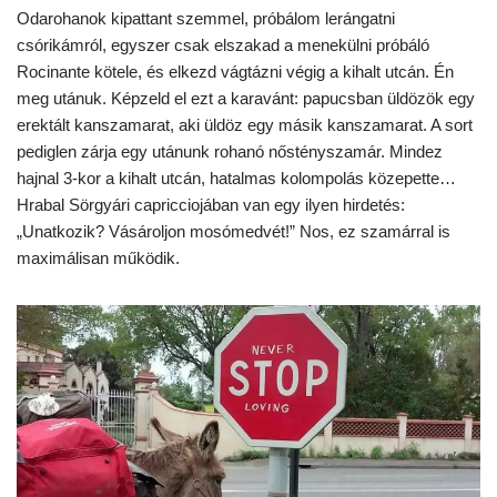
Odarohanok kipattant szemmel, próbálom lerángatni
csórikámról, egyszer csak elszakad a menekülni próbáló
Rocinante kötele, és elkezd vágtázni végig a kihalt utcán. Én
meg utánuk. Képzeld el ezt a karavánt: papucsban üldözök egy
erektált kanszamarat, aki üldöz egy másik kanszamarat. A sort
pediglen zárja egy utánunk rohanó nőstényszamár. Mindez
hajnal 3-kor a kihalt utcán, hatalmas kolompolás közepette…
Hrabal Sörgyári capricciojában van egy ilyen hirdetés:
„Unatkozik? Vásároljon mosómedvét!” Nos, ez szamárral is
maximálisan működik.