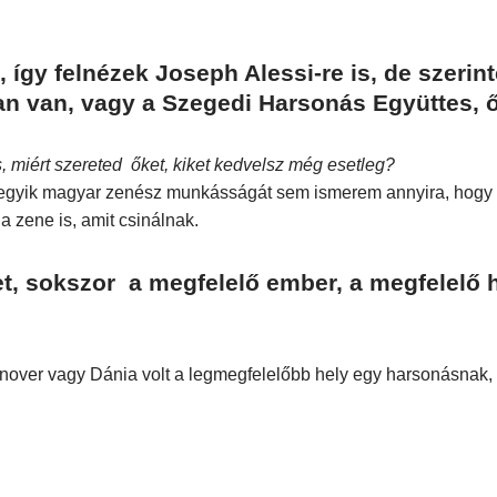
 így felnézek Joseph Alessi-re is, de szeri
ban van, vagy a Szegedi Harsonás Együttes, ő
, miért szereted őket, kiket kedvelsz még esetleg?
 egyik magyar zenész munkásságát sem ismerem annyira, hogy
 zene is, amit csinálnak.
et, sokszor a megfelelő ember, a megfelelő h
over vagy Dánia volt a legmegfelelőbb hely egy harsonásnak,