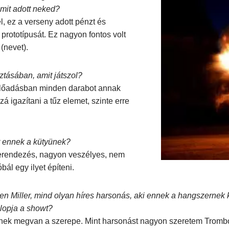
 mit adott neked?
, ez a verseny adott pénzt és
prototípusát. Ez nagyon fontos volt
(nevet).
ztásában, amit játszol?
 előadásban minden darabot annak
 igazítani a tűz elemet, szinte erre
ét ennek a kütyünek?
erendezés, nagyon veszélyes, nem
ál egy ilyet építeni.
len Miller, mind olyan híres harsonás, aki ennek a hangszernek
lopja a showt?
ek megvan a szerepe. Mint harsonást nagyon szeretem Trombon