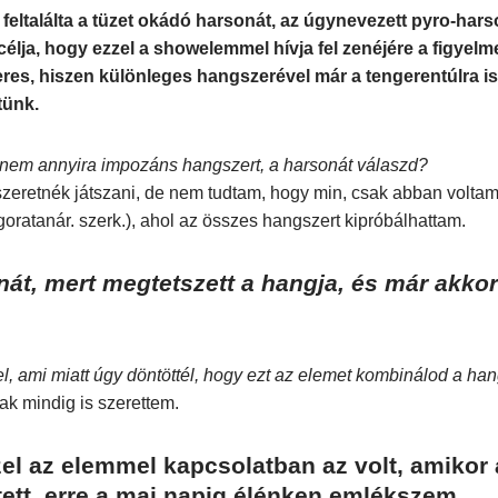
feltalálta a tüzet okádó harsonát, az úgynevezett pyro-harso
célja, hogy ezzel a showelemmel hívja fel zenéjére a figyelme
eres, hiszen különleges hangszerével már a tengerentúlra is 
tünk.
e nem annyira impozáns hangszert, a harsonát válaszd?
szeretnék játszani, de nem tudtam, hogy min, csak abban volt
goratanár. szerk.), ahol az összes hangszert kipróbálhattam.
nát, mert megtetszett a hangja, és már akko
l, ami miatt úgy döntöttél, hogy ezt az elemet kombinálod a h
k mindig is szerettem.
el az elemmel kapcsolatban az volt, amikor 
etett, erre a mai napig élénken emlékszem.