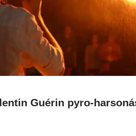
alentin Guérin pyro-harsoná