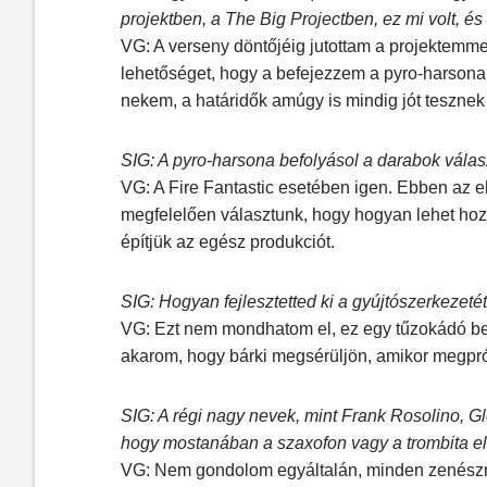
projektben, a The Big Projectben, ez mi volt, és
VG: A verseny döntőjéig jutottam a projektemmel
lehetőséget, hogy a befejezzem a pyro-harsona 
nekem, a határidők amúgy is mindig jót tesznek 
SIG: A pyro-harsona befolyásol a darabok válas
VG: A Fire Fantastic esetében igen. Ebben az
megfelelően választunk, hogy hogyan lehet hozzá
építjük az egész produkciót.
SIG: Hogyan fejlesztetted ki a gyújtószerkezet
VG: Ezt nem mondhatom el, ez egy tűzokádó b
akarom, hogy bárki megsérüljön, amikor megprób
SIG: A régi nagy nevek, mint Frank Rosolino, G
hogy mostanában a szaxofon vagy a trombita el
VG: Nem gondolom egyáltalán, minden zenészn