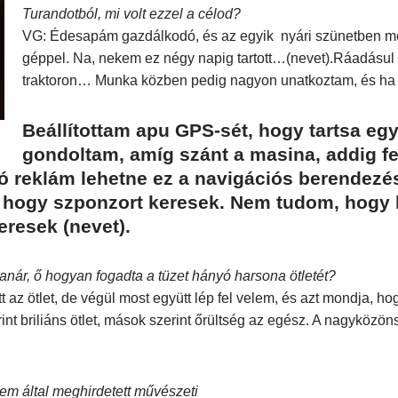
Turandotból, mi volt ezzel a célod?
VG: Édesapám gazdálkodó, és az egyik nyári szünetben megk
géppel. Na, nekem ez négy napig tartott…(nevet).Ráadásul 
traktoron… Munka közben pedig nagyon unatkoztam, és ha 
Beállítottam apu GPS-sét, hogy tartsa egy
gondoltam, amíg szánt a masina, addig f
jó reklám lehetne ez a navigációs berendezé
, hogy szponzort keresek. Nem tudom, hogy lá
eresek (nevet).
nár, ő hogyan fogadta a tüzet hányó harsona ötletét?
t az ötlet, de végül most együtt lép fel velem, és azt mondja, h
 briliáns ötlet, mások szerint őrültség az egész. A nagyközönsé
tem által meghirdetett művészeti