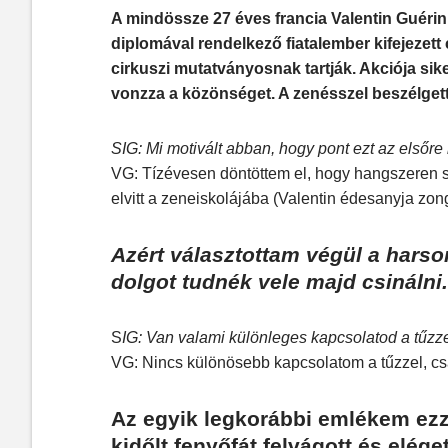
A mindössze 27 éves francia Valentin Guérin 
diplomával rendelkező fiatalember kifejezett 
cirkuszi mutatványosnak tartják. Akciója sik
vonzza a közönséget. A zenésszel beszélget
SIG: Mi motivált abban, hogy pont ezt az elsőr
VG: Tízévesen döntöttem el, hogy hangszeren 
elvitt a zeneiskolájába (Valentin édesanyja zon
Azért választottam végül a harso
dolgot tudnék vele majd csinálni.
S
IG: Van valami különleges kapcsolatod a tűzze
VG: Nincs különösebb kapcsolatom a tűzzel, csa
Az egyik legkorábbi emlékem ezz
kidőlt fenyőfát felvágott és elég