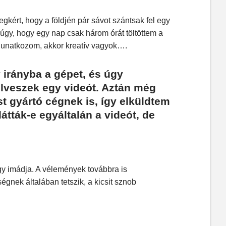
ért, hogy a földjén pár sávot szántsak fel egy
úgy, hogy egy nap csak három órát töltöttem a
unatkozom, akkor kreatív vagyok….
 irányba a gépet, és úgy
elveszek egy videót. Aztán még
st gyártó cégnek is, így elküldtem
tták-e egyáltalán a videót, de
ogy imádja. A vélemények továbbra is
gnek általában tetszik, a kicsit sznob