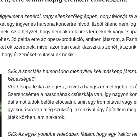
figyelmet a zenéről, vagy ellenkezőleg éppen, hogy felhívja rá a
 egy ingyenes harsona koncertre hívod, tízből kilenc nem fog 
önnek. Az a helyzet, hogy nem akarok üres termeknek vagy csup
ez. Jó példa erre az opera-produkció, amiben játszom, a Fanta
et ők szeretnek, mivel azonban csak klasszikus zenét játszunk, 
m, hogy új zenéket mutassunk nekik.
SIG: A speciális harsonádon mennyivel kell másképp játszani
képességet?
VG: Csupa fizika az egész; mivel a hangszer melegebb, ezé
Szerencsémre a harsonának csúszkája van, így nagyon kön
dallamot tudok belőle előcsalni, amit egy trombitával vagy 
gyakorlásra van még szükség, azonkívül úgy építettem meg 
játék közben, amin akarok.
SIG: Az egyik youtube videódban láttam, hogy egy traktor t