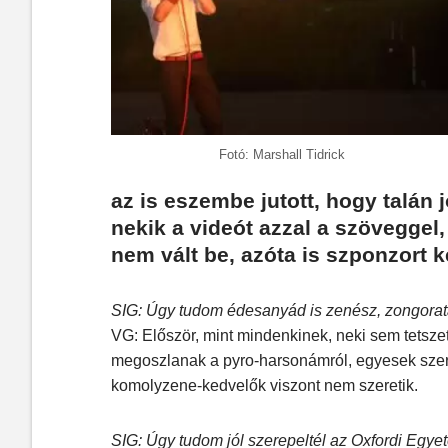
Fotó: Marshall Tidrick
az is eszembe jutott, hogy talán 
nekik a videót azzal a szöveggel
nem vált be, azóta is szponzort k
SIG: Úgy tudom édesanyád is zenész, zongorata
VG: Először, mint mindenkinek, neki sem tetszet
megoszlanak a pyro-harsonámról, egyesek szerint
komolyzene-kedvelők viszont nem szeretik.
SIG: Úgy tudom jól szerepeltél az Oxfordi Egye