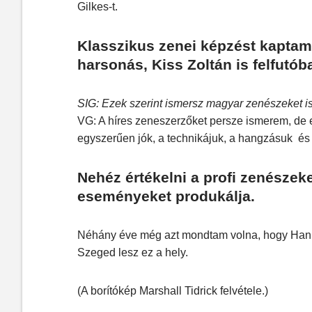
Gilkes-t.
Klasszikus zenei képzést kaptam,
harsonás, Kiss Zoltán is felfutó
SIG: Ezek szerint ismersz magyar zenészeket is
VG: A híres zeneszerzőket persze ismerem, de
egyszerűen jók, a technikájuk, a hangzásuk és a
Nehéz értékelni a profi zenészek
eseményeket produkálja.
Néhány éve még azt mondtam volna, hogy Hann
Szeged lesz ez a hely.
(A borítókép Marshall Tidrick felvétele.)