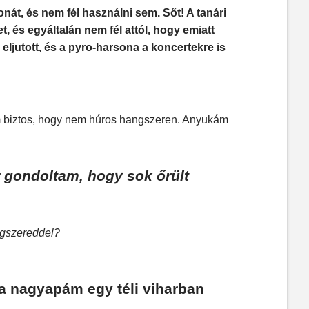
nát, és nem fél használni sem. Sőt! A tanári
t, és egyáltalán nem fél attól, hogy emiatt
eljutott, és a pyro-harsona a koncertekre is
am biztos, hogy nem húros hangszeren. Anyukám
r gondoltam, hogy sok őrült
angszereddel?
a nagyapám egy téli viharban