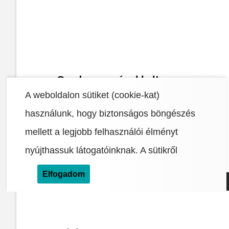
Oszd meg másokkal!
A weboldalon sütiket (cookie-kat)
használunk, hogy biztonságos böngészés
mellett a legjobb felhasználói élményt
x
facebook
pinterest
linkedin
tumblr
reddit
email
nyújthassuk látogatóinknak.
A sütikről
Elfogadom
Címkék:
HARSONA
INTERJÚ
KULT