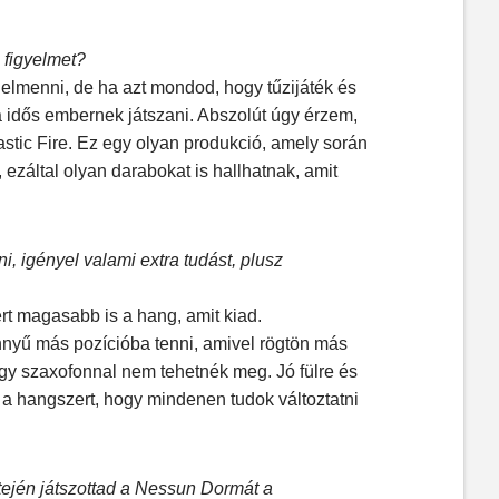
 figyelmet?
elmenni, de ha azt mondod, hogy tűzijáték és
a idős embernek játszani. Abszolút úgy érzem,
stic Fire. Ez egy olyan produkció, amely során
ezáltal olyan darabokat is hallhatnak, amit
, igényel valami extra tudást, plusz
rt magasabb is a hang, amit kiad.
nyű más pozícióba tenni, amivel rögtön más
egy szaxofonnal nem tehetnék meg. Jó fülre és
a hangszert, hogy mindenen tudok változtatni
etején játszottad a Nessun Dormát a