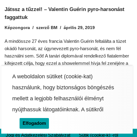
Játssz a tűzzel! – Valentin Guérin pyro-harsonást
faggattuk
Képzongora
szerző
BM
április 29, 2019
A mindössze 27 éves francia Valentin Guérin feltalálta a tüzet
okádó harsonát, az úgynevezett pyro-harsonát, és nem fél
használni sem. Sőt! A tanári diplomával rendelkező fiatalember
kifejezett célja, hogy ezzel a showelemmel hívja fel zenéjére a
figyelmet, és egyáltalán nem fél attól, hogy emiatt cirkuszi
A weboldalon sütiket (cookie-kat)
mutatványosnak tartják. Akciója sikeres, hiszen különleges
hangszerével már a tengerentúlra…
Read More »
használunk, hogy biztonságos böngészés
mellett a legjobb felhasználói élményt
nyújthassuk látogatóinknak.
A sütikről
Elfogadom
Jogi és Adatkezelési Szabályzat
Sütik (cookie-k) -ről