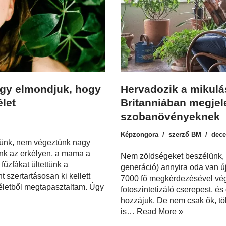
agy elmondjuk, hogy
Hervadozik a mikulá
let
Britanniában megjel
szobanövényeknek
Képzongora
szerző
BM
dece
ünk, nem végeztünk nagy
ünk az erkélyen, a mama a
Nem zöldségeket beszélünk, br
fűzfákat ültettünk a
generáció) annyira oda van 
 szertartásosan ki kellett
7000 fő megkérdezésével végze
i életből megtapasztaltam. Úgy
fotoszintetizáló cserepest, é
hozzájuk. De nem csak ők, tö
is…
Read More »