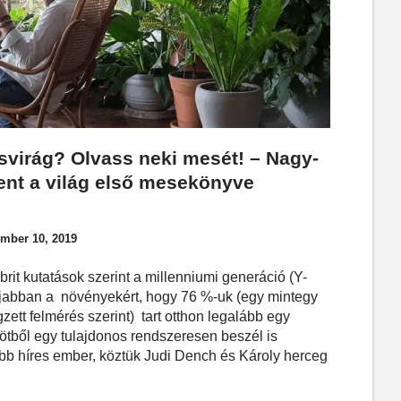
svirág? Olvass neki mesét! – Nagy-
ent a világ első mesekönyve
mber 10, 2019
it kutatások szerint a millenniumi generáció (Y-
újabban a növényekért, hogy 76 %-uk (egy mintegy
tt felmérés szerint) tart otthon legalább egy
s ötből egy tulajdonos rendszeresen beszél is
bb híres ember, köztük Judi Dench és Károly herceg