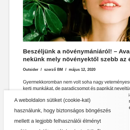
Beszéljünk a növénymániáról! – Av
nekünk mely növényektől szebb az é
Outsider
szerző
BM
május 12, 2020
Gyermekkoromban nem volt soha nagy veteményes
kerti munkákat, de paradicsomot és paprikát nevelt
hetedik emeleti konyhájában levágta a tyúkot, és kis 
A weboldalon sütiket (cookie-kat)
járdaszegély mellé a házunk előtt, amikhez esténként
vonulni locsolni. Nagyjából ennyi volt, amit a vidék
használunk, hogy biztonságos böngészés
tűnik azért,…
Read More »
mellett a legjobb felhasználói élményt