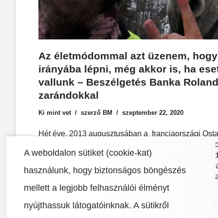
Az életmódommal azt üzenem, hogy
irányába lépni, még akkor is, ha ese
vallunk – Beszélgetés Banka Roland
zarándokkal
Ki mint vet
szerző
BM
szeptember 22, 2020
Hét éve, 2013 augusztusában a franciaországi Osta
új születésnapjának a miskolci Banka Roland. Ez vo
A weboldalon sütiket (cookie-kat)
végzettségű férfi sorsfordító útjának kezdete. Roland
kiutat keresve döntött úgy, hogy végig megy az El 
használunk, hogy biztonságos böngészés
évekig tartott, mivel gyalog és egy szamárral, Rocin
mellett a legjobb felhasználói élményt
pedig…
Read More »
nyújthassuk látogatóinknak.
A sütikről