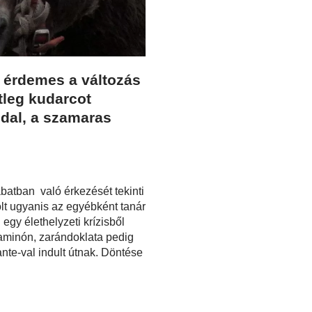
 érdemes a változás
tleg kudarcot
dal, a szamaras
batban való érkezését tekinti
lt ugyanis az egyébként tanár
 egy élethelyzeti krízisből
Caminón, zarándoklata pedig
ante-val indult útnak. Döntése