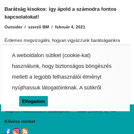
Barátság kisokos: így ápold a számodra fontos
kapcsolatokat!
Outsider
szerző
BM
február 4, 2021
Érdemes megvizsgálni, hogyan vigyázzunk barátságainkra
hogyan vegyük észre ha elsodródunk egymás mellől, és
hogyan lehet esetlegesen egy barátot elengedni. F. Lassú
A weboldalon sütiket (cookie-kat)
Zsuzsa pszichológus segített válaszokat adni.
használunk, hogy biztonságos böngészés
mellett a legjobb felhasználói élményt
nyújthassuk látogatóinknak.
A sütikről
Elfogadom
Jogi és Adatkezelési Szabályzat
Sütik (cookie-k) -ről
Kövess minket