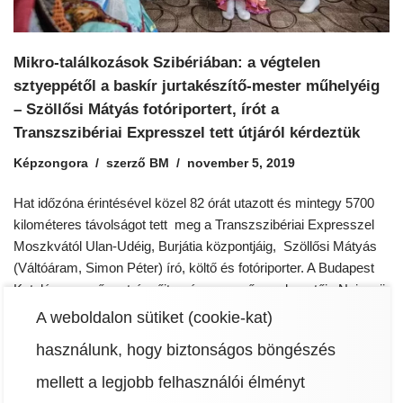
Mikro-találkozások Szibériában: a végtelen
sztyeppétől a baskír jurtakészítő-mester műhelyéig
– Szöllősi Mátyás fotóriportert, írót a
Transzszibériai Expresszel tett útjáról kérdeztük
Képzongora
szerző
BM
november 5, 2019
Hat időzóna érintésével közel 82 órát utazott és mintegy 5700
kilométeres távolságot tett meg a Transzszibériai Expresszel
Moszkvától Ulan-Udéig, Burjátia központjáig, Szöllősi Mátyás
(Váltóáram, Simon Péter) író, költő és fotóriporter. A Budapest
Katalógus nevű portrégyűjtemény szerző-szerkesztője Nyizsnij-
Novgorodon, Permen, Krasznojarszkon, Irkutszkon át vezető
A weboldalon sütiket (cookie-kat)
úton a vonaton töltött napokat és a szibériai tájat fotókon
használunk, hogy biztonságos böngészés
örökítette meg. Majd…
Read More »
mellett a legjobb felhasználói élményt