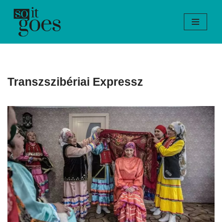
Skip
to
content
Transzszibériai Expressz