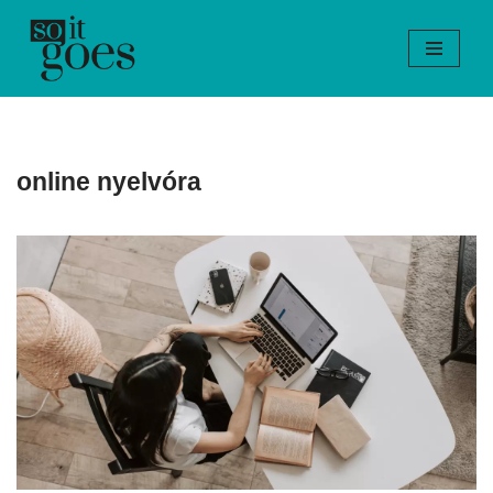
Skip
to
content
online nyelvóra