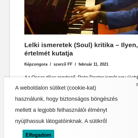
Lelki ismeretek (Soul) kritika – Ilyen,
értelmét kutatja
Képzongora
szerző
FF
február 11, 2021
Az Oscar-díjas rendező, Pete Docter ismét egy újabb 
szórakoztatás és elgondolkodtatás irányába, ez a Le
A weboldalon sütiket (cookie-kat)
használunk, hogy biztonságos böngészés
mellett a legjobb felhasználói élményt
nyújthassuk látogatóinknak.
A sütikről
Elfogadom