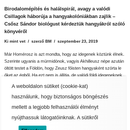
Birodalomépítés és halálspirál, avagy a valódi
Csillagok háborúja a hangyakolóniákban zajlik –
Csősz Sándor biológust kérdeztük hangyákról szóló
könyvéről
Ki mint vet
szerző
BM
szeptember 23, 2019
Már Homérosz is azt mondta, hogy az idegenek köztünk élnek.
Szerinte ugyanis a mürmidónok, vagyis Akhilleusz népe azután
öltött testet a Földön, hogy Zeusz főisten hangyaként szórta le
őket az égből. Ha ezt nem is állítja, de valódi földi idegeneknek
tartja a hangyákat Csősz Sándor biológus, A földi idegenek – A
A weboldalon sütiket (cookie-kat)
hangyák világa című tudományos-ismeretterjesztő…
Read
More »
használunk, hogy biztonságos böngészés
mellett a legjobb felhasználói élményt
nyújthassuk látogatóinknak.
A sütikről