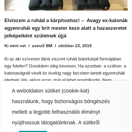
Elviszem a ruhád a kárpitoshoz! – Avagy ex-katonák
egyenruhái egy brit mester keze alatt a hazaszeretet
jelképeiként születnek újjá
Ki mint vet
szerző
BM
október 23, 2019
Ki az aki szívesen látná viszont ruháit bútorkárpit formájában
egy fotelen? Gondolom elég kevesen. Ha azonban a széken a
katonaságnál viselt és évekig nagy becsben tartott egyenruhák
élednek újjá, akkor azon már el lehet gondolkodni. Nem
tiszteletlenség ez? Hogyan lehet ezt egyáltalán megvalósítani?
A weboldalon sütiket (cookie-kat)
A brit kárpitos, Dougie Smith is sokat gondolkodott ezeken,
használunk, hogy biztonságos böngészés
amikor először keresték…
Read More »
mellett a legjobb felhasználói élményt
nyújthassuk látogatóinknak.
A sütikről