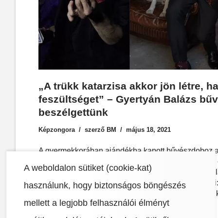
„A trükk katarzisa akkor jön létre, ha
feszültséget” – Gyertyán Balázs bű
beszélgettünk
Képzongora
szerző
BM
május 18, 2021
A gyermekkorában ajándékba kapott bűvészdoboz aká
kíváncsisága csillapítására, de Gyertyán Balázsna
A weboldalon sütiket (cookie-kat)
lökést a bűvészetben való elmélyüléshez. Azóta kial
stílusát, ráadásul a műfaj határait is bátran feszeget
használunk, hogy biztonságos böngészés
stand-up mentalistaként is bemutatkozott. Ugyan trü
mellett a legjobb felhasználói élményt
védelmében…
Read More »