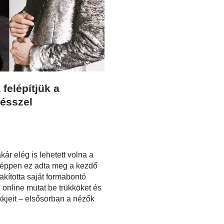
 felépítjük a
vésszel
r elég is lehetett volna a
k éppen ez adta meg a kezdő
akította saját formabontó
i: online mutat be trükköket és
kkjeit – elsősorban a nézők