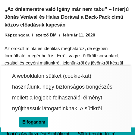
„Az önismeretre való igény már nem tabu” – Interjú
Jónás Verával és Halas Dórával a Back-Pack című
közös előadásuk kapcsán
Képzongora
szerző
BM
február 11, 2020
Az örökölt minta és identitás meghatároz, de egyben
formálható, megérthető is. Erről, vagyis örökölt sorsunkról,
családi és egyéni múltunkról, jelenünkről és jövőnkről készül
közös, performatív előadást színpadra állítani – Back-Pack
A weboldalon sütiket (cookie-kat)
címmel – Jónás Vera énekes-dalszerző és Halas Dóra, a
Soharóza kórus vezetője.
használunk, hogy biztonságos böngészés
mellett a legjobb felhasználói élményt
nyújthassuk látogatóinknak.
A sütikről
Elfogadom
Jogi és Adatkezelési Szabályzat
Sütik (cookie-k) -ről