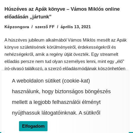
Húszéves az Apák könyve – Vámos Miklós online
előadásán „jártunk”
Képzongora
szerző
FF
április 13, 2021
A húszéves jubileum alkalmából Vámos Miklós mesélt az Apák
könyve születésének körülményeiről, érdekességekről és
nehézségekről, amik a regény útját övezték. Egy streamelt
előadás persze nem tud olyan személyes lenni, mint egy „élő”
író-olvasó találkozó, a szerző előadásmódjának köszönhetően
azonban hamar megfeledkeztünk a minket elválasztó online
A weboldalon sütiket (cookie-kat)
térről. Az Apák könyve egy család háromszáz éven és
tizenkét…
Read More »
használunk, hogy biztonságos böngészés
mellett a legjobb felhasználói élményt
nyújthassuk látogatóinknak.
A sütikről
Elfogadom